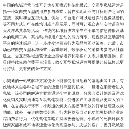
中国的私域运营市场可分为交互模式和传统模式。交互型私域运营是
指一种双向交互型的用户参与模式，旨在实现企业与目标用户之间的
直接、实时和交互型沟通。例如，平台用户可以透过实时视像及音讯
等不同方式进行在线培训或产品展示，同时可让观众参与实时语音聊
天及屏幕共享等活动。传统的私域解决方案专注于单向信息传播及基
本的电商工具，其推动持续用户互动的能力有限。短视频及互动营销
平台的快速崛起，进一步改变消费者行为及品牌互动策略。此后，市
场已转向交互型私域模式，着重即时、数据驱动的消费者参与及社群
建立。交互型私域运营使企业能够培养长期客户关系并推动复购，而
毋须持续依赖付费平台流量，故交互型私域运营可提供比传统模式更
可持续、更有效的替代方案。
小鹅通的一站式解决方案使企业能够使用可配置的落地页等工具，有
效地将来自各种公域平台的流量引导至其私域。一旦潜在消费者进入
私域，该公司的解决方案将通过个性化讯息、分级会员计划以及游戏
化促销及实时沟通等互动营销功能，促进客户关系管理及更深入的互
动。在交易执行环节，小鹅通的解决方案提供高效的订单处理及收款
功能。此外，先进的数据分析、行为标签及自动化功能可协助企业追
踪消费者行为，优化营销策略并持续改善运营。小鹅通的死循环体系
让商家能有效率地将流量转化为高度参与、忠诚的客户，提升私域运