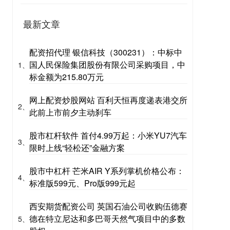
最新文章
配资招代理 银信科技（300231）：中标中
国人民保险集团股份有限公司采购项目，中
1、
标金额为215.80万元
网上配资炒股网站 百利天恒再度递表港交所
2、
此前上市前夕主动刹车
股市杠杆软件 首付4.99万起：小米YU7汽车
3、
限时上线“轻松还”金融方案
股市中杠杆 芒米AIR Y系列掌机价格公布：
4、
标准版599元、Pro版999元起
西安期货配资公司 英国石油公司收购伍德赛
德在特立尼达和多巴哥天然气项目中的多数
5、