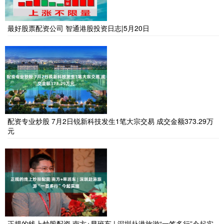
最好股票配资公司 智通港股投资日志|5月20日
配资专业炒股 7月2日锐新科技发生1笔大宗交易 成交金额373.29万
元
正规的线上炒股配资 南方+早班车 | 深圳赴港旅游“一签多行”今起实