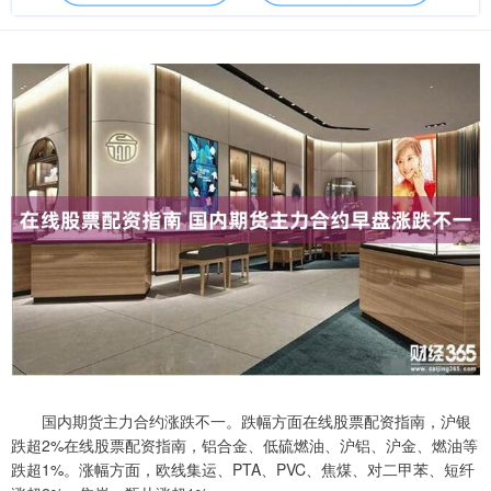
国内期货主力合约涨跌不一。跌幅方面在线股票配资指南，沪银
跌超2%在线股票配资指南，铝合金、低硫燃油、沪铝、沪金、燃油等
跌超1%。涨幅方面，欧线集运、PTA、PVC、焦煤、对二甲苯、短纤