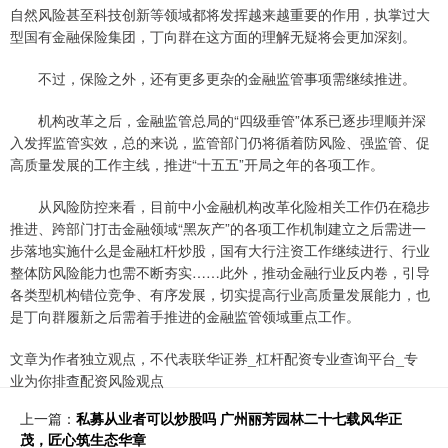
自然风险甚至科技创新等领域都将发挥越来越重要的作用，执掌过大
型国有金融保险集团，丁向群在这方面的理解无疑将会更加深刻。
不过，保险之外，还有更多更杂的金融监管事项需继续推进。
机构改革之后，金融监管总局的“四级垂管”体系已逐步理顺并深
入发挥监管实效，总的来说，监管部门仍将循着防风险、强监管、促
高质量发展的工作主线，推进“十五五”开局之年的各项工作。
从风险防控来看，目前中小金融机构改革化险相关工作仍在稳步
推进、跨部门打击金融领域“黑灰产”的各项工作机制建立之后需进一
步落地实施什么是金融杠杆炒股，国有大行注资工作继续进行、行业
整体防风险能力也需不断夯实……此外，推动金融行业反内卷，引导
各类型机构错位竞争、有序发展，切实提高行业高质量发展能力，也
是丁向群履新之后需着手推进的金融监管领域重点工作。
文章为作者独立观点，不代表联华证券_杠杆配资专业查询平台_专
业为你排查配资风险观点
上一篇：
私募从业者可以炒股吗 广州丽芳园林二十七载风华正
茂，匠心筑生态华章