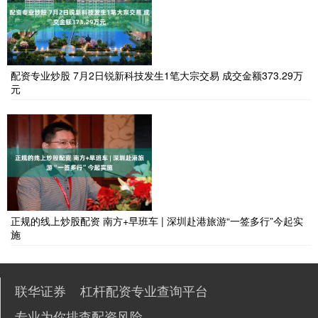
配资专业炒股 7月2日锐新科技发生1笔大宗交易 成交金额373.29万
元
正规的线上炒股配资 南方+早班车 | 深圳赴港旅游“一签多行”今起实
施
联华证券
杠杆配资专业查询平台
专业为你排查配资风险