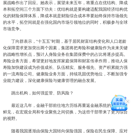
展战略作出了回应。她表示，展望未来五年，将重点在优结构、降成
本和拓空间三个方面下功夫：优结构就是要构建适配我国经济结构优
化的财险保障体系，降成本就是财险综合成本率要始终保持市场领先
的水平，拓空间就是在强化国内市场引领地位的同时，积极参与全球
市场竞争。
丁向群表示，“十五五”时期，基于居民财富结构变化和人口老龄
化保障需求更加突出两个因素，集团将把寿险和健康险作为未来关键
的战略性增长点，预计人身险业务在集团保费中的占比将逐步提高。
寿险业务方面，希望更好地发挥家庭保障和财富传承作用，推动人保
寿险加快建设成为价值成长、队伍精实、服务领先、资产积累能力强
的一流寿险公司。健康险业务方面，持续巩固优势地位，不断加强专
业能力建设，深化健康保险与健康管理的融合发展。
跳出机构，如何强监管、防风险？
最近这几年，金融干部前往地方历练再重返金融系统的案例并不
鲜见，在宏观全局和专业聚焦之间切换，为这些干部带来了更为综合
的视野。
随着我国逐渐由保险大国转向保险强国，保险在民生保障、应对