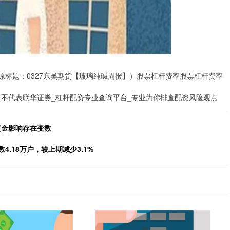
原标题：0327东吴期货【玻璃纯碱周报】）股票杠杆费率股票杠杆费率
不代表联华证券_杠杆配资专业查询平台_专业为你排查配资风险观点
黄金影响存在变数
数4.18万户，较上期减少3.1%