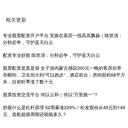
相关更新
专业股票配资开户平台 党旗在基层一线高高飘扬｜陈世清：
分秒必争，守护蓝天白云
配资专业炒股 陈世清：分秒必争，守护蓝天白云
股票配资是真是假 女子游内蒙古感叹200元一晚的客房自带
衣帽间，卫生间大到“可以跑步”，酒店前台：房间面积68平方
米，目前旺季涨了数十元
股票投资交流平台 何以云和｜何以“万里挑一”？
炒股什么是杠杆原理 52周暴涨229%！松发股份从45元到149
元，造船超级周期还能疯多久？