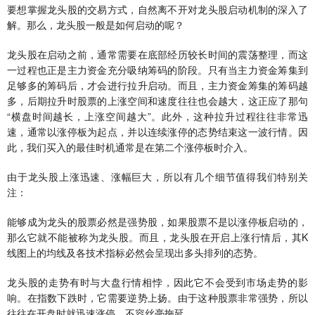
要想掌握龙头股的交易方式，自然离不开对龙头股启动机制的深入了
解。那么，龙头股一般是如何启动的呢？
龙头股在启动之前，通常需要在底部经历较长时间的震荡整理，而这
一过程也正是主力资金充分吸纳筹码的阶段。只有当主力资金筹集到
足够多的筹码后，才会进行拉升启动。而且，主力资金筹集的筹码越
多，后期拉升时股票的上涨空间和速度往往也会越大，这正应了那句
“横盘时间越长，上涨空间越大”。此外，这种拉升过程往往非常迅
速，通常以涨停板为起点，并以连续涨停的态势结束这一波行情。因
此，我们买入的最佳时机通常是在第二个涨停板时介入。
由于龙头股上涨迅速、涨幅巨大，所以有几个细节值得我们特别关
注：
能够成为龙头的股票必然是强势股，如果股票不是以涨停板启动的，
那么它就不能被称为龙头股。而且，龙头股在开启上涨行情后，其K
线图上的均线及各技术指标必然会呈现出多头排列的态势。
龙头股的走势有时与大盘行情相悖，因此它不会受到市场走势的影
响。在指数下跌时，它需要逆势上扬。由于这种股票非常强势，所以
往往在开盘时就迅速涨停，不容丝毫拖延。