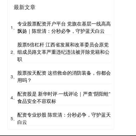
最新文章
专业股票配资开户平台 党旗在基层一线高高
1、
飘扬｜陈世清：分秒必争，守护蓝天白云
股票5倍杠杆 江西省发展和改革委员会原党
组成员路文革严重违纪违法被开除党籍和公
2、
职
股票按天配资 这些救命的消防装备，你都会
3、
用吗？
配资股是 新华时评·一线评论｜严查“阴阳蛙”
4、
食品安全不容双标
配资专业炒股 陈世清：分秒必争，守护蓝天
5、
白云