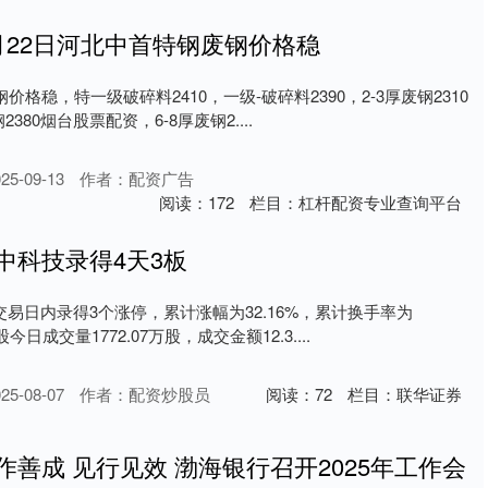
月22日河北中首特钢废钢价格稳
价格稳，特一级破碎料2410，一级-破碎料2390，2-3厚废钢2310
380烟台股票配资，6-8厚废钢2....
5-09-13
作者：配资广告
阅读：
172
栏目：
杠杆配资专业查询平台
中科技录得4天3板
易日内录得3个涨停，累计涨幅为32.16%，累计换手率为
股今日成交量1772.07万股，成交金额12.3....
5-08-07
作者：配资炒股员
阅读：
72
栏目：
联华证券
作善成 见行见效 渤海银行召开2025年工作会