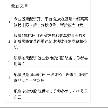
最新文章
专业股票配资开户平台 党旗在基层一线高高
1、
飘扬｜陈世清：分秒必争，守护蓝天白云
股票5倍杠杆 江西省发展和改革委员会原党
组成员路文革严重违纪违法被开除党籍和公
2、
职
股票按天配资 这些救命的消防装备，你都会
3、
用吗？
配资股是 新华时评·一线评论｜严查“阴阳蛙”
4、
食品安全不容双标
配资专业炒股 陈世清：分秒必争，守护蓝天
5、
白云