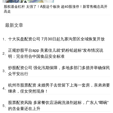
股权基金杠杆 太强了！A股这个板块 超40股涨停！新零售概念高开
高走
最新文章
十大实盘配资公司 7月30日起九寨沟景区全域恢复开放
1、
正规炒股平台app 美素佳儿就“奶粉铅超标”发布情况说
2、
明：完全符合中国食品安全标准
炒股配资公司 强化汛期保障，多地多部门多措并举确保民
3、
众平安出行
杭州市股票配资 未婚男子去世留下上海一套房，亲弟弟要
4、
继承，侄女突然现身！
股票配资风险 多家餐饮店汤碗洗涤剂超标，广东人“啷碗”
5、
的含金量还在上升