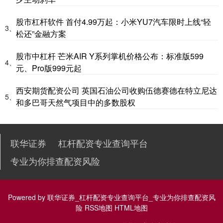
股市杠杆软件 首付4.99万起：小米YU7汽车限时上线“轻
3、
松还”金融方案
股市中杠杆 芒米AIR Y系列掌机价格公布：标准版599
4、
元、Pro版999元起
西安期货配资公司 英国石油公司收购伍德赛德在特立尼达
5、
和多巴哥天然气项目中的多数股权
联华证券
杠杆配资专业查询平台
专业为你排查配资风险
Powered by
联华证券_杠杆配资专业查询平台_专业为你排查配资风
险
RSS地图
HTML地图