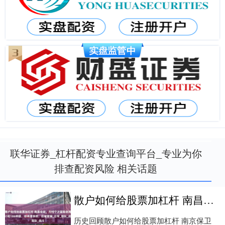
联华证券_杠杆配资专业查询平台_专业为你
排查配资风险 相关话题
散户如何给股票加杠杆 南昌会战，冈村宁次冒险启用101和106师团，却再遭惨败，后被撤编_日军_部队_战斗
历史回顾散户如何给股票加杠杆 南京保卫