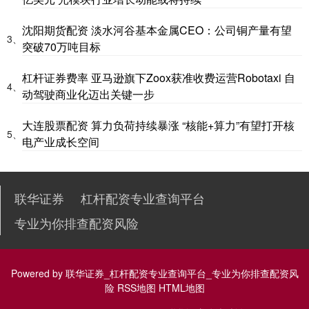
沈阳期货配资 淡水河谷基本金属CEO：公司铜产量有望
3、
突破70万吨目标
杠杆证券费率 亚马逊旗下Zoox获准收费运营Robotaxi 自
4、
动驾驶商业化迈出关键一步
大连股票配资 算力负荷持续暴涨 “核能+算力”有望打开核
5、
电产业成长空间
联华证券
杠杆配资专业查询平台
专业为你排查配资风险
Powered by
联华证券_杠杆配资专业查询平台_专业为你排查配资风
险
RSS地图
HTML地图