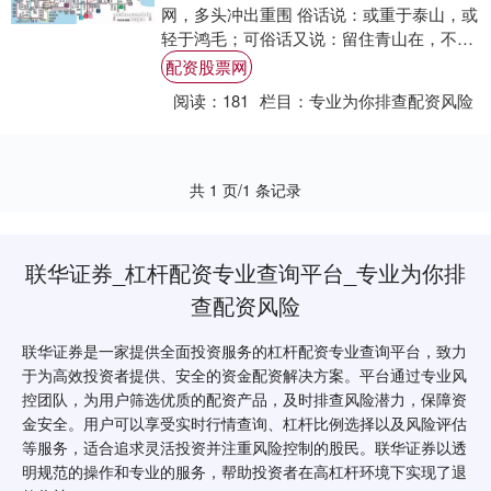
网，多头冲出重围 俗话说：或重于泰山，或
轻于鸿毛；可俗话又说：留住青山在，不怕
没柴烧。不管做什么，只要无愧我心就坚持
配资股票网
努....
阅读：
181
栏目：
专业为你排查配资风险
共 1 页/1 条记录
联华证券_杠杆配资专业查询平台_专业为你排
查配资风险
联华证券是一家提供全面投资服务的杠杆配资专业查询平台，致力
于为高效投资者提供、安全的资金配资解决方案。平台通过专业风
控团队，为用户筛选优质的配资产品，及时排查风险潜力，保障资
金安全。用户可以享受实时行情查询、杠杆比例选择以及风险评估
等服务，适合追求灵活投资并注重风险控制的股民。联华证券以透
明规范的操作和专业的服务，帮助投资者在高杠杆环境下实现了退