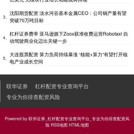
沈阳期货配资 淡水河谷基本金属CEO：公司铜产量有望
3、
突破70万吨目标
杠杆证券费率 亚马逊旗下Zoox获准收费运营Robotaxi 自
4、
动驾驶商业化迈出关键一步
大连股票配资 算力负荷持续暴涨 “核能+算力”有望打开核
5、
电产业成长空间
联华证券
杠杆配资专业查询平台
专业为你排查配资风险
Powered by
联华证券_杠杆配资专业查询平台_专业为你排查配资风
险
RSS地图
HTML地图