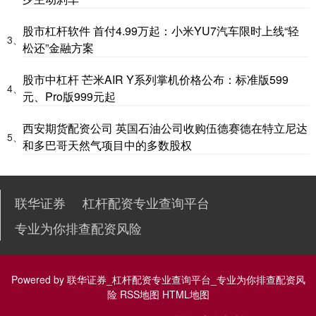
股市杠杆软件 首付4.99万起：小米YU7汽车限时上线“轻
3、
松还”金融方案
股市中杠杆 芒米AIR Y系列掌机价格公布：标准版599
4、
元、Pro版999元起
西安期货配资公司 英国石油公司收购伍德赛德在特立尼达
5、
和多巴哥天然气项目中的多数股权
联华证券
杠杆配资专业查询平台
专业为你排查配资风险
Powered by
联华证券_杠杆配资专业查询平台_专业为你排查配资风
险
RSS地图
HTML地图