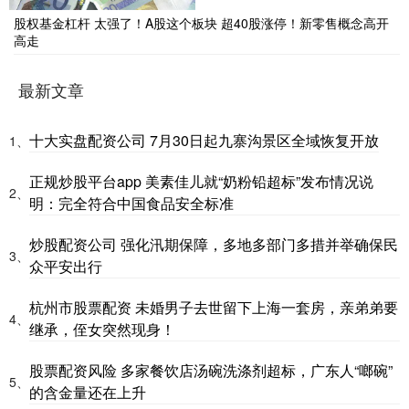
股权基金杠杆 太强了！A股这个板块 超40股涨停！新零售概念高开
高走
最新文章
十大实盘配资公司 7月30日起九寨沟景区全域恢复开放
1、
正规炒股平台app 美素佳儿就“奶粉铅超标”发布情况说
2、
明：完全符合中国食品安全标准
炒股配资公司 强化汛期保障，多地多部门多措并举确保民
3、
众平安出行
杭州市股票配资 未婚男子去世留下上海一套房，亲弟弟要
4、
继承，侄女突然现身！
股票配资风险 多家餐饮店汤碗洗涤剂超标，广东人“啷碗”
5、
的含金量还在上升