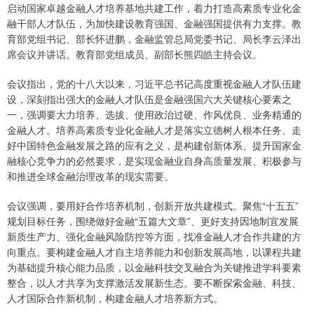
启动国家卓越金融人才培养基地共建工作，着力打造高素质专业化金
融干部人才队伍，为加快建设教育强国、金融强国提供有力支撑。教
育部党组书记、部长怀进鹏，金融监管总局党委书记、局长李云泽出
席会议并讲话。教育部党组成员、副部长熊四皓主持会议。
会议指出，党的十八大以来，习近平总书记高度重视金融人才队伍建
设，深刻指出强大的金融人才队伍是金融强国六大关键核心要素之
一，强调要大力培养、选拔、使用政治过硬、作风优良、业务精通的
金融人才。培养高素质专业化金融人才是落实立德树人根本任务、走
好中国特色金融发展之路的应有之义，是构建创新体系、提升国家金
融核心竞争力的必然要求，是实现金融业自身高质量发展、积极参与
和推进全球金融治理改革的现实需要。
会议强调，要用好合作培养机制，创新开放共建模式。聚焦“十五五”
规划目标任务，围绕做好金融“五篇大文章”、更好支持因地制宜发展
新质生产力、强化金融风险防控等方面，找准金融人才合作共建的方
向重点。要构建金融人才自主培养能力和创新发展高地，以课程共建
为基础提升核心能力品质，以金融科技交叉融合为关键推进学科要素
整合，以人才共享为支撑激活发展新生态。要不断探索金融、科技、
人才国际合作新机制，构建金融人才培养新方式。