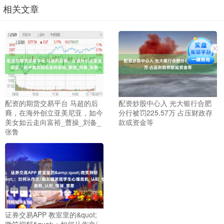
相关文章
配资的期货交易平台 马超的后
配资炒股中心入 光大银行合肥
裔，在海外创立亚美尼亚，如今
分行被罚225.57万 占压财政存
美女如云走向富裕_曹操_刘备_
款或资金等
张鲁
证券交易APP 教室里的&quot;
微笑抑郁&quot;：如何从作文/