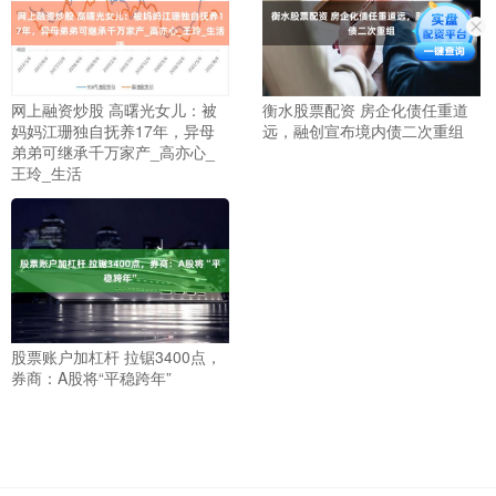
网上融资炒股 高曙光女儿：被
衡水股票配资 房企化债任重道
妈妈江珊独自抚养17年，异母
远，融创宣布境内债二次重组
弟弟可继承千万家产_高亦心_
王玲_生活
股票账户加杠杆 拉锯3400点，
券商：A股将“平稳跨年”