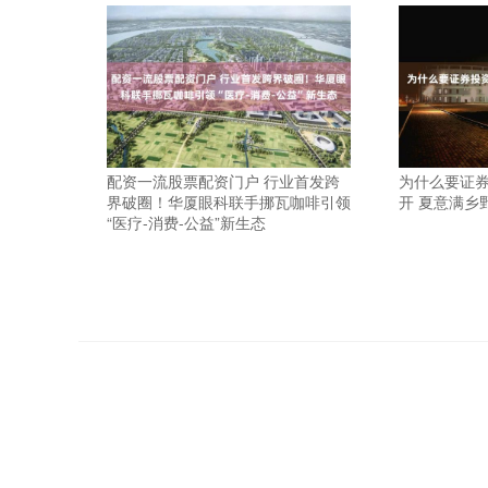
配资一流股票配资门户 行业首发跨
为什么要证券
界破圈！华厦眼科联手挪瓦咖啡引领
开 夏意满乡
“医疗-消费-公益”新生态