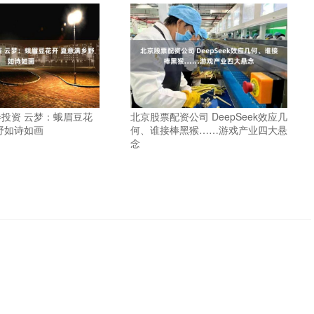
投资 云梦：蛾眉豆花
北京股票配资公司 DeepSeek效应几
野如诗如画
何、谁接棒黑猴……游戏产业四大悬
念