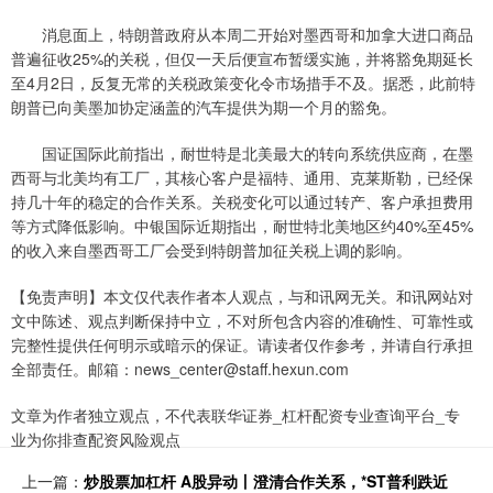
消息面上，特朗普政府从本周二开始对墨西哥和加拿大进口商品
普遍征收25%的关税，但仅一天后便宣布暂缓实施，并将豁免期延长
至4月2日，反复无常的关税政策变化令市场措手不及。据悉，此前特
朗普已向美墨加协定涵盖的汽车提供为期一个月的豁免。
国证国际此前指出，耐世特是北美最大的转向系统供应商，在墨
西哥与北美均有工厂，其核心客户是福特、通用、克莱斯勒，已经保
持几十年的稳定的合作关系。关税变化可以通过转产、客户承担费用
等方式降低影响。中银国际近期指出，耐世特北美地区约40%至45%
的收入来自墨西哥工厂会受到特朗普加征关税上调的影响。
【免责声明】本文仅代表作者本人观点，与和讯网无关。和讯网站对
文中陈述、观点判断保持中立，不对所包含内容的准确性、可靠性或
完整性提供任何明示或暗示的保证。请读者仅作参考，并请自行承担
全部责任。邮箱：news_center@staff.hexun.com
文章为作者独立观点，不代表联华证券_杠杆配资专业查询平台_专
业为你排查配资风险观点
上一篇：
炒股票加杠杆 A股异动丨澄清合作关系，*ST普利跌近