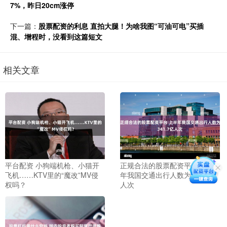
7%，昨日20cm涨停
下一篇：
股票配资的利息 直拍大腿！为啥我图“可油可电”买插
混、增程时，没看到这篇短文
相关文章
平台配资 小狗端机枪、小猫开
正规合法的股票配资平台 上半
飞机……KTV里的“魔改”MV侵
年我国交通出行人数为341.7亿
权吗？
人次