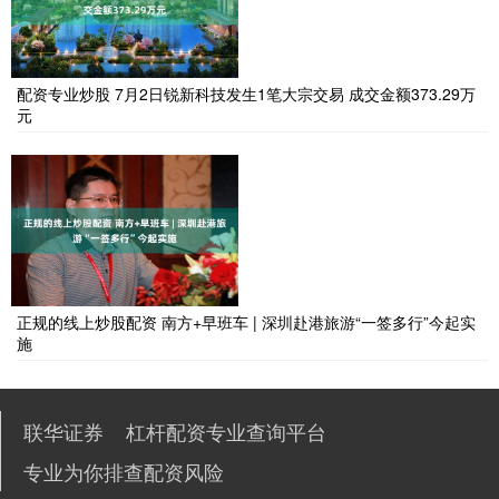
配资专业炒股 7月2日锐新科技发生1笔大宗交易 成交金额373.29万
元
正规的线上炒股配资 南方+早班车 | 深圳赴港旅游“一签多行”今起实
施
联华证券
杠杆配资专业查询平台
专业为你排查配资风险