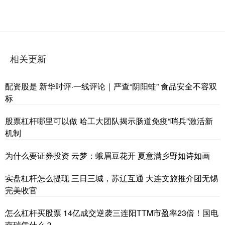
相关更新
配资股是 新华时评·一线评论｜严查“阴阳蛙” 食品安全不容双
标
股票杠杆哪里可以做 哈工大团队揭示肠道免疫“哨兵”激活新
机制
为什么要证券投资 云梦：蛾眉豆花开 夏意满乡野如诗如画
实盘杠杆怎么提现 三日三城，苏辽互通 大连文旅推介团无锡
完美收官
怎么杠杆买股票 14亿成交逆袭三连阳TTM市盈率23倍！国电
南瑞凭什么？