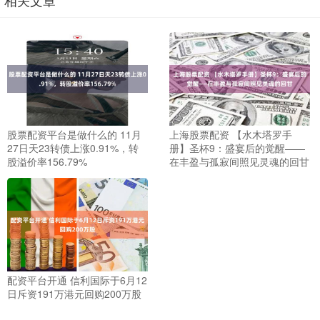
股票配资平台是做什么的 11月
上海股票配资 【水木塔罗手
27日天23转债上涨0.91%，转
册】圣杯9：盛宴后的觉醒——
股溢价率156.79%
在丰盈与孤寂间照见灵魂的回甘
配资平台开通 信利国际于6月12
日斥资191万港元回购200万股