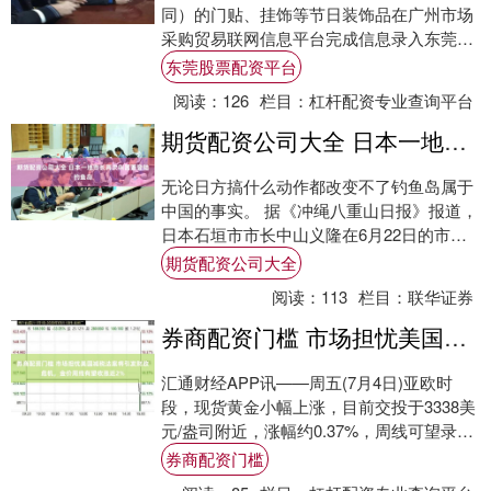
同）的门贴、挂饰等节日装饰品在广州市场
采购贸易联网信息平台完成信息录入东莞股
票配资平台，并通过“提前申报”模式，在广
东莞股票配资平台
州....
阅读：
126
栏目：
杠杆配资专业查询平台
期货配资公司大全 日本一地市长再次叫嚣要登陆钓鱼岛
无论日方搞什么动作都改变不了钓鱼岛属于
中国的事实。 据《冲绳八重山日报》报道，
日本石垣市市长中山义隆在6月22日的市议
会上期货配资公司大全，再度表露希望登上
期货配资公司大全
钓鱼....
阅读：
113
栏目：
联华证券
券商配资门槛 市场担忧美国减税法案将引发财政危机，金价周线有望收涨近2%
汇通财经APP讯——周五(7月4日)亚欧时
段，现货黄金小幅上涨，目前交投于3338美
元/盎司附近，涨幅约0.37%，周线可望录得
近2%的可观增长。推动这一波金价....
券商配资门槛