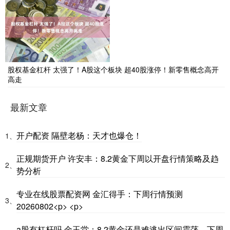
股权基金杠杆 太强了！A股这个板块 超40股涨停！新零售概念高开
高走
最新文章
开户配资 隔壁老杨：天才也爆仓！
1、
正规期货开户 许安丰：8.2黄金下周以开盘行情策略及趋
2、
势分析
专业在线股票配资网 金汇得手：下周行情预测
3、
20260802<p> <p>
a股有杠杆吗 金玉堂：8.2黄金还是难逃出区间震荡，下周