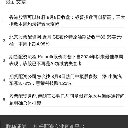
最新文章
香港股票可以杠杆 8月8日收盘：标普指数再创新高，三大
1、
指数本周均录得较大涨幅
北京股票配资网 近月ICE布伦特原油期货收于83.55美元/
2、
桶，本周下跌4.98%
期货配资流程 Palantir股价将创下自2024年以来最佳单周
3、
表现，该股已不再是AI领域的失意者
期货配资公司怎么找 8月8日热门中概股多数上涨 小鹏汽
4、
车涨3.72%，慧荣科技跌4.23%
股票配资月配 伊朗官员称已与阿曼就霍尔木兹海峡通行问
5、
题明确总体框架
联华证券
杠杆配资专业查询平台