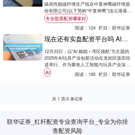
级高性能碳纤维生产线在中复神鹰碳纤维股
份有限公司(以下简称“中复神鹰”)连云港基地
集中投产，核心装备国产化率达95%以
专业股票配资哪家好
上。....
阅读：
124
栏目：
联华证券
现在还有实盘配资平台吗 AI赋能玩具产业创新！大湾区AI玩具生态联盟落户龙岗坂田
12月23日，以“AI 赋能 • 湾区领航”为主题的
2025年AI玩具产业创新活动在龙岗区坂田街
道举行。作为聚焦人工智能与玩具产业深度
融合的行业盛会，活动汇聚了....
AI
阅读：
195
栏目：
联华证券
共 1 页/2 条记录
联华证券_杠杆配资专业查询平台_专业为你排
查配资风险