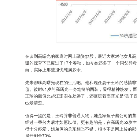
在谈到高曙光的家庭时网上融资炒股，最近大家对他女儿高
珊的抚育下已度过了17个春秋，如今她还多了一个同父异
而，实际上那些担忧纯属多余。
先来聊聊高曙光现在的生活吧。他和现任妻子王玲的感情非
毯。彼时61岁的高曙光一身笔挺的西装，显得精神焕发，
王玲的颜值比起江珊实在差远了，还嚷嚷着高曙光是“丢了
己最清楚。
值得一提的是，王玲并非普通人物，她是家鱼子酱公司的董
经过一番努力后才如愿以偿。更有趣的是，在高曙光52岁
得十分疼爱，姐弟俩的关系相当不错，根本不是网上传的那
展开剩余70%