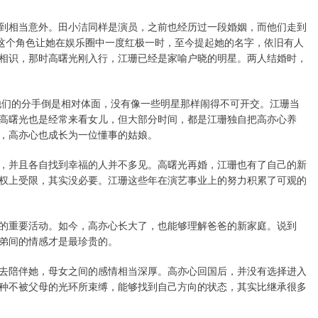
到相当意外。田小洁同样是演员，之前也经历过一段婚姻，而他们走到
”这个角色让她在娱乐圈中一度红极一时，至今提起她的名字，依旧有人
相识，那时高曙光刚入行，江珊已经是家喻户晓的明星。两人结婚时，
。他们的分手倒是相对体面，没有像一些明星那样闹得不可开交。江珊当
高曙光也是经常来看女儿，但大部分时间，都是江珊独自把高亦心养
，高亦心也成长为一位懂事的姑娘。
，并且各自找到幸福的人并不多见。高曙光再婚，江珊也有了自己的新
权上受限，其实没必要。江珊这些年在演艺事业上的努力积累了可观的
的重要活动。如今，高亦心长大了，也能够理解爸爸的新家庭。说到
弟间的情感才是最珍贵的。
去陪伴她，母女之间的感情相当深厚。高亦心回国后，并没有选择进入
种不被父母的光环所束缚，能够找到自己方向的状态，其实比继承很多