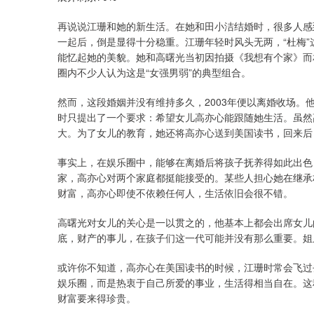
再说说江珊和她的新生活。在她和田小洁结婚时，很多人感
一起后，倒是显得十分稳重。江珊年轻时风头无两，“杜梅
能忆起她的美貌。她和高曙光当初因拍摄《我想有个家》而
圈内不少人认为这是“女强男弱”的典型组合。
然而，这段婚姻并没有维持多久，2003年便以离婚收场
时只提出了一个要求：希望女儿高亦心能跟随她生活。虽然
大。为了女儿的教育，她还将高亦心送到美国读书，回来后
事实上，在娱乐圈中，能够在离婚后将孩子抚养得如此出色
家，高亦心对两个家庭都挺能接受的。某些人担心她在继承
财富，高亦心即使不依赖任何人，生活依旧会很不错。
高曙光对女儿的关心是一以贯之的，他基本上都会出席女儿
底，财产的事儿，在孩子们这一代可能并没有那么重要。姐
或许你不知道，高亦心在美国读书的时候，江珊时常会飞过
娱乐圈，而是热衷于自己所爱的事业，生活得相当自在。这
财富要来得珍贵。