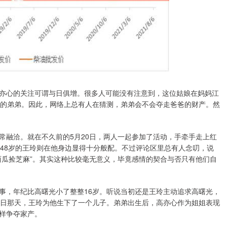
亦心的关注可谓与日俱增。很多人可能没有注意到，这位姑娘在妈妈江
母的弟弟。因此，网络上总有人在猜测，弟弟会不会夺走爸爸的财产。然
常融洽。就在不久前的5月20日，两人一起参加了活动，手牵手走上红
而48岁的王玲则在他身边显得十分般配。不过评论区里总有人念叨，说
西瓜捡芝麻”。其实这种比较毫无意义，毕竟感情的契合与否只有他们自
事，年纪比高曙光小了整整16岁。听说当初还是王玲主动追求高曙光，
生日那天，王玲为他生下了一个儿子。弟弟出生后，高亦心作为姐姐表现
样争夺家产。