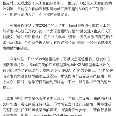
极应对，先后建设了人工智能超算中心，推出了30亿元人工智能资助
计划等，目前仅在科学园和数码港就汇聚了超过800间人工智能企
业，现在很多的人才、企业都在香港聚集。
孙东教授提到，在2024年的上半年，InnoHK香港生成式人工智
能研发中心就已开发出第一个大语言模型的版本“港文通”(生成式人工
智能文书辅助应用程式)，而且从去年年中开始，率先在政府部门开始
试用及训练。至今我告诉大家，有超过70个政府部门已经开始试用及
协助模型的训练。
今年年初，DeepSeek隆重推出，可以说是震惊世界。研发中心
团队迅速将DeepSeek完美的底座模型架构与HKGAI模型非常杰出的
数据处理功能有机结合，成就了今天HKGAI V1的强势推出。他希望香
港研发的大语言模型能够立足香港，尽快提供予业界及市民使用，服
务大众。同时，也希望日后能利用好这个平台，服务数以千万的海外
华人。
【免责声明】本文仅代表作者本人观点，与和讯网无关。和讯网站对
文中陈述、观点判断保持中立，不对所包含内容的准确性、可靠性或
完整性提供任何明示或暗示的保证。请读者仅作参考，并请自行承担
全部责任。邮箱：news_center@staff.hexun.com